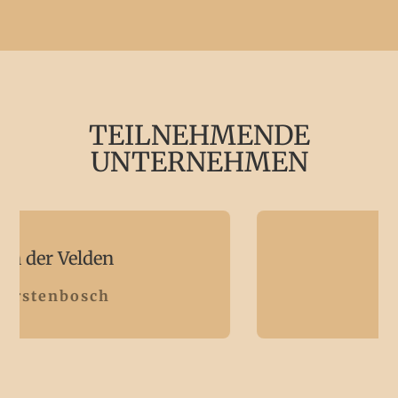
TEILNEHMENDE
UNTERNEHMEN
er Velden
Van B
tenbosch
Lie